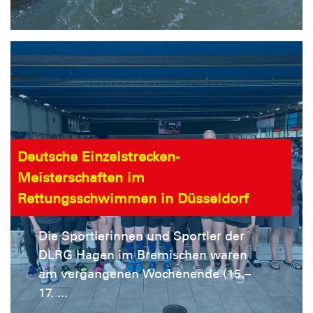
auf die etw ...
Deutsche Einzelstrecken-
Meisterschaften im
Rettungsschwimmen in Düsseldorf
Die Sportlerinnen und Sportler der
DLRG Hagen im Bremischen waren
am vergangenen Wochenende (15.–
17. ...