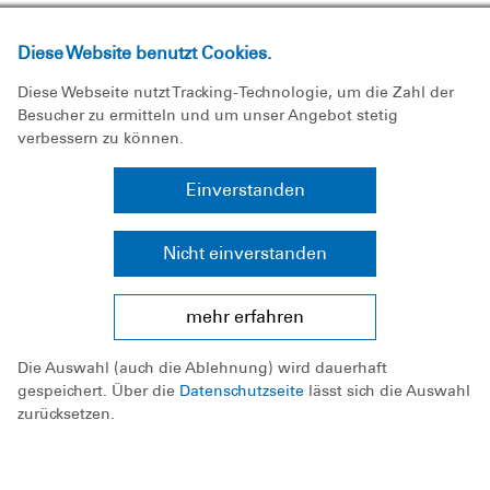
Diese Website benutzt Cookies.
Diese Webseite nutzt Tracking-Technologie, um die Zahl der
Besucher zu ermitteln und um unser Angebot stetig
verbessern zu können.
Einverstanden
Nicht einverstanden
Flohmarkt am Vereinsheim in Hagen
mehr erfahren
Bei bestem Wetter konnten wir am
Die Auswahl (auch die Ablehnung) wird dauerhaft
vergangenen Sonntag einen
gespeichert. Über die
Datenschutzseite
lässt sich die Auswahl
erfolgreichen Flohmarkt erleben! Ein
zurücksetzen.
g ...